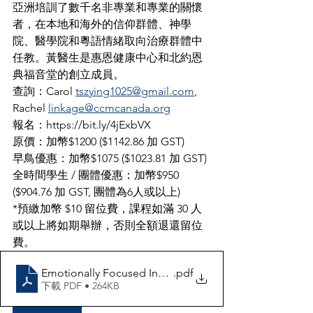
亞洲培訓了數千名非專業和專業的關懷
者，在本地和海外的信仰群體、神學
院、醫學院和粵語情緒取向治療群體中
任教。黃醫生是惠恩健康中心和北約恩
典福音堂的創立成員。
查詢：Carol 
tszying1025@gmail.com
, 
Rachel 
linkage@ccmcanada.org
報名：
https://bit.ly/4jExbVX
原價：加幣$1200 ($1142.86 加 GST)
早鳥優惠：加幣$1075 ($1023.81 加 GST)
全時間學生 / 團體優惠：加幣$950 
($904.76 加 GST, 團體為6人或以上)
*預繳加幣 $10 留位費，課程如滿 30 人
或以上將如期舉辦，否則全額退還留位
費。
Emotionally Focused Individual Therapy (EFIT) Essenti
.pdf
下載 PDF • 264KB