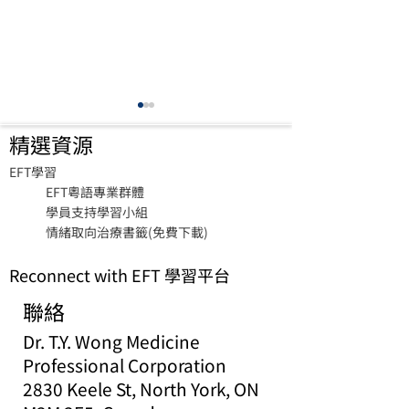
精選資源
​EFT學習
EFT粵語專業群體
學員支持學習小組
情緒取向治療書籤(免費下載)
與精神健康挑戰和痛苦共
情緒取向個人治
Reconnect with EFT 學習平台
存
培訓
聯絡
Dr. T.Y. Wong Medicine
Professional Corporation
2830 Keele St, North York, ON