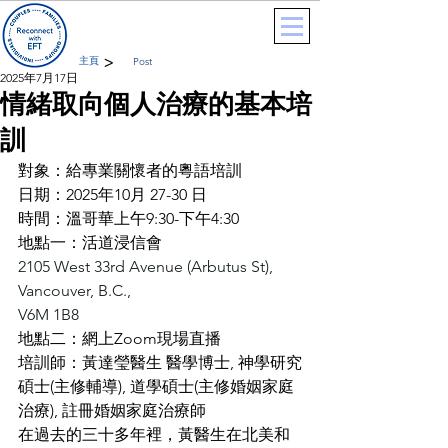
>
主頁
Post
2025年7月17日
情緒取向個人治療的基本培
訓
對象：給專業關懷者的粵語培訓
日期：2025年10月 27-30 日
時間：溫哥華上午9:30-下午4:30
地點一：活道浸信會
2105 West 33rd Avenue (Arbutus St), 
Vancouver, B.C.,
V6M 1B8
地點二：網上Zoom現場直播
培訓師：黃達瑩醫生 醫學博士, 神學研究
碩士(主修輔導), 道學碩士(主修婚姻家庭
治療), 註冊婚姻家庭治療師
在過去的三十多年裡，黃醫生在北美和