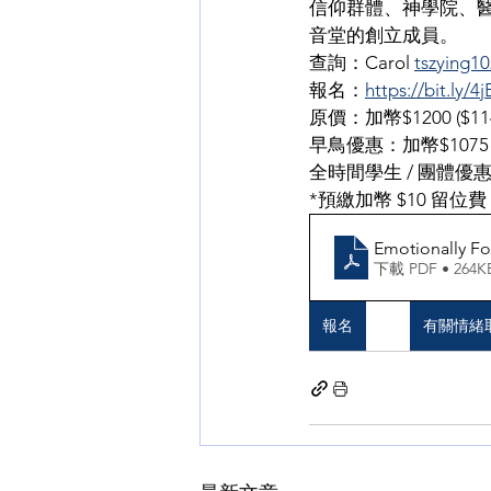
信仰群體、神學院、
音堂的創立成員。
查詢：Carol 
tszying1
報名：
https://bit.ly/4
原價：加幣$1200 ($114
早鳥優惠：加幣$1075 ($1
全時間學生 / 團體優惠：加
*預繳加幣 $10 留
Emotionally Fo
下載 PDF • 264K
報名
有關情緒