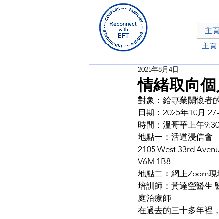
主
主頁
2025年8月4日
情緒取向個
對象：給專業關懷者
日期：2025年10月 27-
時間：溫哥華上午9:30-
地點一：活道浸信會
2105 West 33rd Avenue 
V6M 1B8
地點二：網上Zoom
培訓師：黃達瑩醫生 醫
庭治療師
在過去的三十多年裡