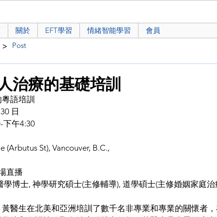
頁
關於
EFT學習
情緒智能學習
會員
>
Post
人治療的基礎培訓
的粵語培訓
30 日
下午4:30
(Arbutus St), Vancouver, B.C.,
現場直播
學博士, 神學研究碩士(主修輔導), 道學碩士(主修婚姻家庭治療
，黃醫生在北美和亞洲培訓了數千名非專業和專業的關懷者，