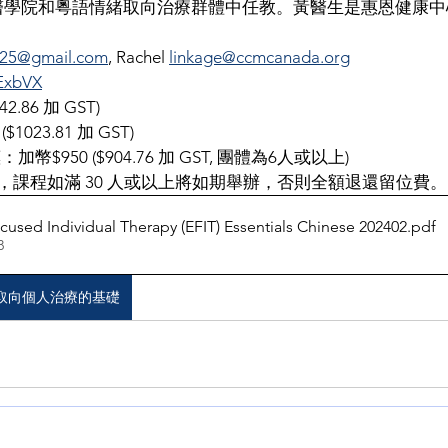
醫學院和粵語情緒取向治療群體中任教。黃醫生是惠恩健康中
025@gmail.com
, Rachel 
linkage@ccmcanada.org
jExbVX
2.86 加 GST)
023.81 加 GST)
幣$950 ($904.76 加 GST, 團體為6人或以上)
位費，課程如滿 30 人或以上將如期舉辦，否則全額退還留位費。
cused Individual Therapy (EFIT) Essentials Chinese 202402
.pdf
B
取向個人治療的基礎