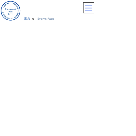
>
主頁
Events Page